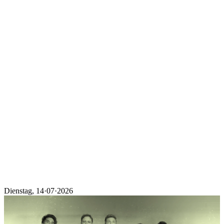
Programm
Ticketkategorien
Festival Guide
Shop
Festival Pässe
Hin- und Rückreise
Ascona Locarno entdecken
Early Bird + Gutscheine einlösen
Fragen
Kontakt
Jobs
Login
de
/
it
Dienstag
,
14·07·2026