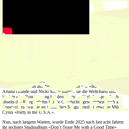
Powerstimme Jessie J kommt nach
Locarno
Mit ihren milliardfach gestreamten Hits wird Jessie J die Piazza
Grande ordentlich zum Beben bringen. Bekannt für ihre
unverwechselbare Stimme und ihren charmanten britischen Humor,
bringt die BRIT Award-Preisträgerin Sängerin eine beeindruckende
Sammlung an Hits auf die Bühne. Mit Hits wie «Bang Bang» mit
Ariana Grande und Nicki Minaj stürmte sie die Weltcharts und
landete eine Nominierung bei den Grammy-Verleihungen. Auch
abseits des Rampenlichts hat sie Geschichte geschrieben, auch als
Songwriterin war sie an ikonischen Songs beteiligt, etwa an Miley
Cyrus «Party in the U.S.A.».
Nun, nach langem Warten, wurde Ende 2025 nach fast acht Jahren
ihr sechstes Studioalbum «Don’t Tease Me with a Good Time»