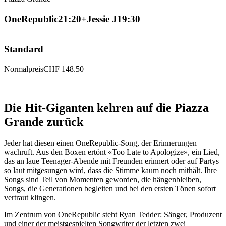
OneRepublic
21:20
+
Jessie J
19:30
Standard
Normalpreis
CHF 148.50
N
U
Die Hit-Giganten kehren auf die Piazza
Grande zurück
Jeder hat diesen einen OneRepublic-Song, der Erinnerungen
wachruft. Aus den Boxen ertönt «Too Late to Apologize», ein Lied,
das an laue Teenager-Abende mit Freunden erinnert oder auf Partys
so laut mitgesungen wird, dass die Stimme kaum noch mithält. Ihre
Songs sind Teil von Momenten geworden, die hängenbleiben,
Songs, die Generationen begleiten und bei den ersten Tönen sofort
vertraut klingen.
Im Zentrum von OneRepublic steht Ryan Tedder: Sänger, Produzent
und einer der meistgespielten Songwriter der letzten zwei