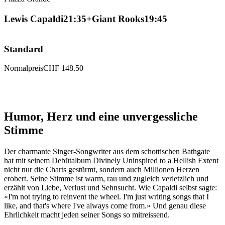
Lewis Capaldi
21:35
+
Giant Rooks
19:45
Standard
Normalpreis
CHF 148.50
N
U
Humor, Herz und eine unvergessliche
Stimme
Der charmante Singer-Songwriter aus dem schottischen Bathgate
hat mit seinem Debütalbum Divinely Uninspired to a Hellish Extent
nicht nur die Charts gestürmt, sondern auch Millionen Herzen
erobert. Seine Stimme ist warm, rau und zugleich verletzlich und
erzählt von Liebe, Verlust und Sehnsucht. Wie Capaldi selbst sagte:
«I'm not trying to reinvent the wheel. I'm just writing songs that I
like, and that's where I've always come from.» Und genau diese
Ehrlichkeit macht jeden seiner Songs so mitreissend.