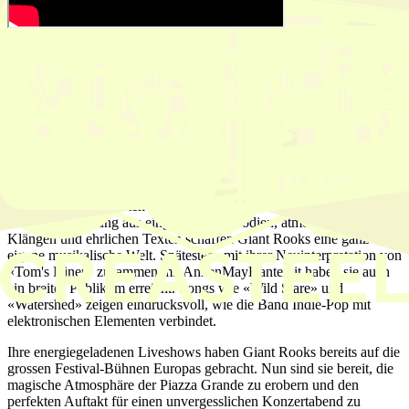
Giant Rooks bringen Indie-Magie auf die
Piazza Grande
Am Mittwoch, 15. Juli 2026, verwandelt sich die Piazza Grande in
eine Bühne für grosse Emotionen. Als Special Guest von Lewis
Capaldi werden Giant Rooks den Konzertabend eröffnen.
Die fünfköpfige Band aus Hamm hat sich in den letzten Jahren zu
einem der spannendsten Acts der deutschen Indie-Szene entwickelt.
Mit ihrer Mischung aus eingängigen Melodien, atmosphärischen
Klängen und ehrlichen Texten schaffen Giant Rooks eine ganz
eigene musikalische Welt. Spätestens mit ihrer Neuinterpretation von
«Tom's Diner» zusammen mit AnnenMayKantereit haben sie auch
ein breites Publikum erreicht. Songs wie «Wild Stare» und
«Watershed» zeigen eindrucksvoll, wie die Band Indie-Pop mit
elektronischen Elementen verbindet.
Ihre energiegeladenen Liveshows haben Giant Rooks bereits auf die
grossen Festival-Bühnen Europas gebracht. Nun sind sie bereit, die
magische Atmosphäre der Piazza Grande zu erobern und den
perfekten Auftakt für einen unvergesslichen Konzertabend zu