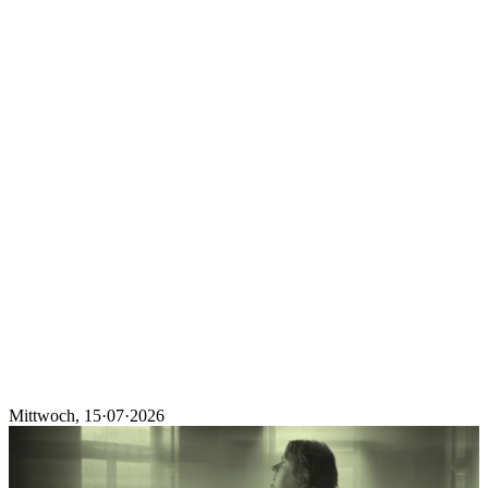
Programm
Ticketkategorien
Festival Guide
Shop
Festival Pässe
Hin- und Rückreise
Ascona Locarno entdecken
Early Bird + Gutscheine einlösen
Fragen
Kontakt
Jobs
Login
de
/
it
Mittwoch
,
15·07·2026