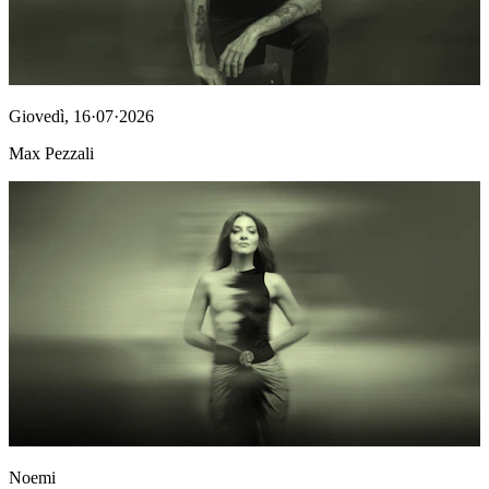
Giovedì
,
16·07·2026
Max Pezzali
Noemi